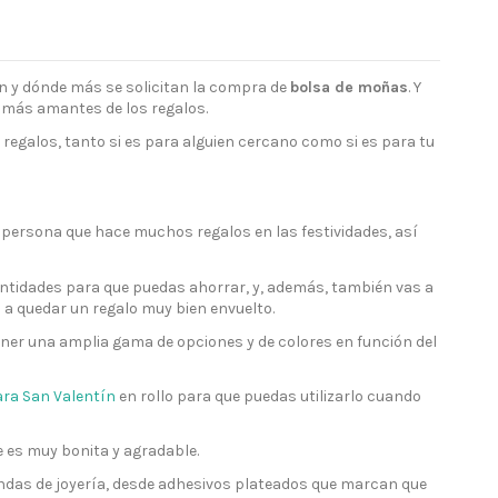
en y dónde más se solicitan la compra de
bolsa de moñas
. Y
os más amantes de los regalos.
galos, tanto si es para alguien cercano como si es para tu
a persona que hace muchos regalos en las festividades, así
antidades para que puedas ahorrar, y, además, también vas a
 a quedar un regalo muy bien envuelto.
ner una amplia gama de opciones y de colores en función del
ra San Valentín
en rollo para que puedas utilizarlo cuando
e es muy bonita y agradable.
das de joyería, desde adhesivos plateados que marcan que