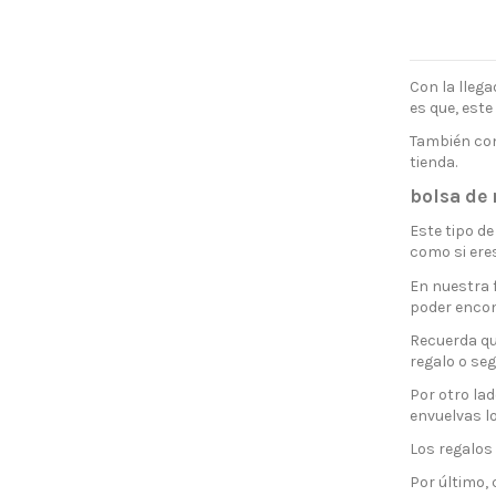
Con la lleg
es que, este
También con
tienda.
bolsa de
Este tipo de
como si eres
En nuestra 
poder enco
Recuerda qu
regalo o seg
Por otro la
envuelvas lo
Los regalos
Por último,