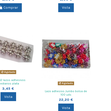
Comprar
Vista
Agotado
12 lazos adhesivos
Agotado
edianos plata
3,45 €
Lazo adhesivo Jumbo bolsa de
100 uds
Vista
22,20 €
Vista