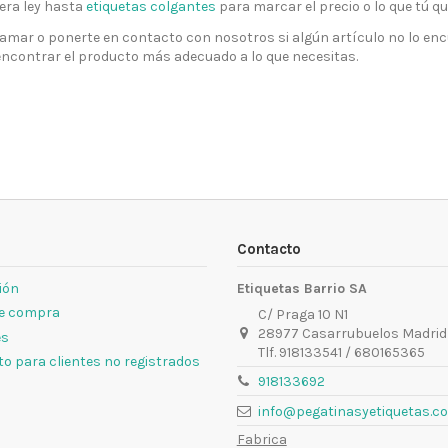
era ley hasta
etiquetas colgantes
para marcar el precio o lo que tú qu
llamar o ponerte en contacto con nosotros si algún artículo no lo e
encontrar el producto más adecuado a lo que necesitas.
Contacto
sión
Etiquetas Barrio SA
de compra
C/ Praga 10 N1
28977 Casarrubuelos Madrid
es
Tlf. 918133541 / 680165365
o para clientes no registrados
918133692
info@pegatinasyetiquetas.c
Fabrica