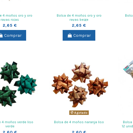
e 4 moños oro y oro
Bolsa de 4 moños oro y oro
Bols
rayas rojas
rayas beige
2,65 €
2,65 €
Comprar
Comprar
Agotado
e 4 moños verde liso
Bolsa de 4 moños naranja liso
Bolsa
verde
12 uni
2,60 €
2,60 €