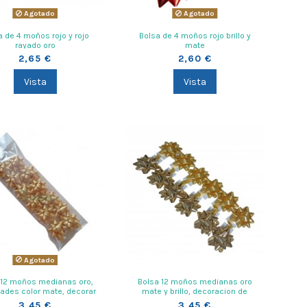
Agotado
Agotado
a de 4 moños rojo y rojo
Bolsa de 4 moños rojo brillo y
rayado oro
mate
2,65 €
2,60 €
Vista
Vista
Agotado
 12 moños medianas oro,
Bolsa 12 moños medianas oro
dades color mate, decorar
mate y brillo, decoracion de
regalos elegantes
regalos y paquetes envoltorios
3,45 €
3,45 €