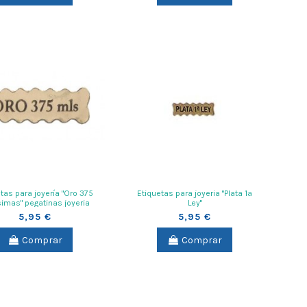
tas para joyería "Oro 375
Etiquetas para joyeria "Plata 1ª
imas" pegatinas joyeria
Ley"
1000 unidades
5,95 €
5,95 €
Comprar
Comprar