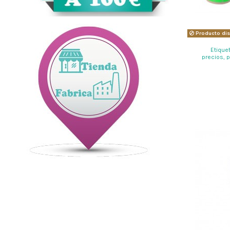
Producto dis
Etique
precios, 
escrib