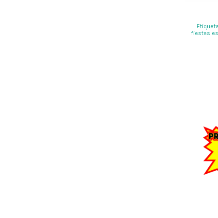
Etiquet
fiestas e
es