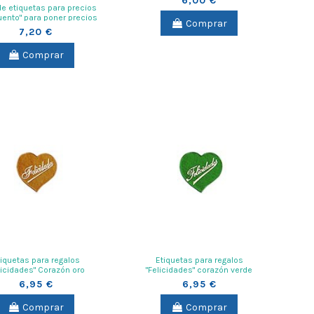
6,00 €
de etiquetas para precios
ento" para poner precios
Comprar
ermecado, negocio,...
7,20 €
Comprar
tiquetas para regalos
Etiquetas para regalos
licidades" Corazón oro
"Felicidades" corazón verde
6,95 €
6,95 €
Comprar
Comprar