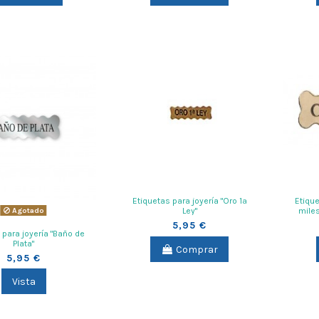
Etiquetas para joyería "Oro 1ª
Etique
Agotado
Ley"
miles
5,95 €
 para joyería "Baño de
Plata"
Comprar
5,95 €
Vista