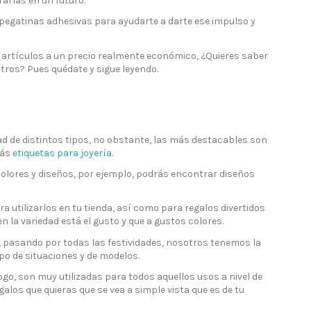
arlas en un futuro.
pegatinas adhesivas para ayudarte a darte ese impulso y
 artículos a un precio realmente económico, ¿Quieres saber
ros? Pues quédate y sigue leyendo.
d de distintos tipos, no obstante, las más destacables son
rás
etiquetas para joyería
.
olores y diseños, por ejemplo, podrás encontrar diseños
a utilizarlos en tu tienda, así como para regalos divertidos
en la variedad está el gusto y que a gustos colores.
 pasando por todas las festividades, nosotros tenemos la
o de situaciones y de modelos.
ogo, son muy utilizadas para todos aquellos usos a nivel de
alos que quieras que se vea a simple vista que es de tu