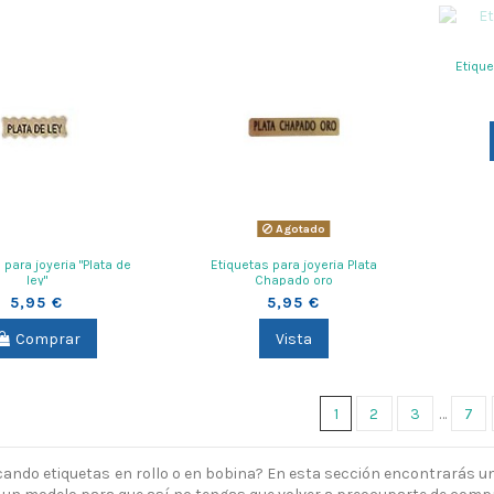
Etique
Agotado
 para joyeria "Plata de
Etiquetas para joyeria Plata
ley"
Chapado oro
5,95 €
5,95 €
Comprar
Vista
1
2
3
…
7
ando etiquetas
en rollo o en bobina? En esta sección encontrarás u