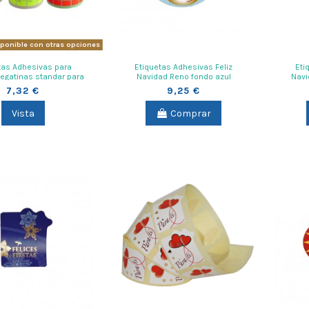
ponible con otras opciones
tas Adhesivas para
Etiquetas Adhesivas Feliz
Eti
pegatinas standar para
Navidad Reno fondo azul
Navi
ir importe articulos
7,32 €
9,25 €
Vista
Comprar