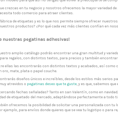
 un modelo para que así no tengas que volver a preocuparte de compr
e crezcas en tu negocio y nosotros ofrecemos la mayor variedad de 
ecesita todo comercio para atraer clientes.
ábrica de etiquetas y es lo que nos permite siempre ofrecer nuestros
uestros productos? ¿Por qué cada vez más clientes confían en nosot
e nuestras pegatinas adhesivas!
uestro amplio catálogo podrás encontrar una gran multitud y varieda
 para regalos, con distintos textos, para precios y también encontra
re ellas las encontrarás con distintos textos y acabados, así como c
 oro, mate, plata o papel couche.
ntrarás diseños únicos e increíbles, desde los estilos más serios par
muy atrevidos o
pegatinas deseo que te guste
, y es que, sabemos que 
cercando fechas señaladas? Tanto en san Valentín, como en navidad,
dad de etiquetado
del mercado, adaptándose perfectamente a todo tip
ién ofrecemos la posibilidad de solicitar una personalizada con tu l
 ejemplo, para envíos donde quieres que se vea tu logotipo o para reg