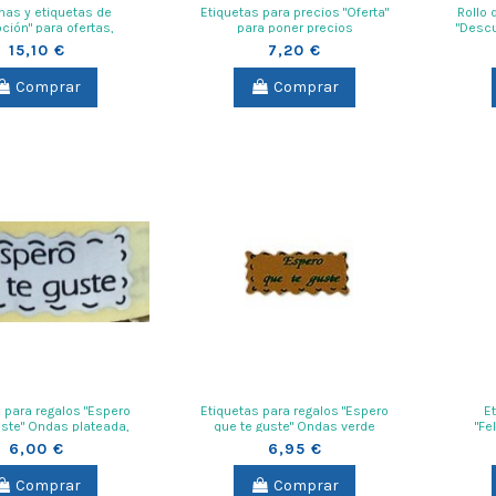
nas y etiquetas de
Etiquetas para precios "Oferta"
Rollo 
ción" para ofertas,
para poner precios
"Descu
explosión para poner
sup
15,10 €
7,20 €
precios
Comprar
Comprar
 para regalos "Espero
Etiquetas para regalos "Espero
E
uste" Ondas plateada,
que te guste" Ondas verde
"Fe
 de 1000 unidades
6,00 €
6,95 €
Comprar
Comprar