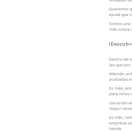
unidades de
Queremos qu
ayuda que n
Somos una f
más sobre n
¡Descubr
Dentro de n
las que son
Además, ent
acabados en
Es más, enco
para niños 
¿Se están a
mayor varie
Es más, tamb
empresa; por
tienda.