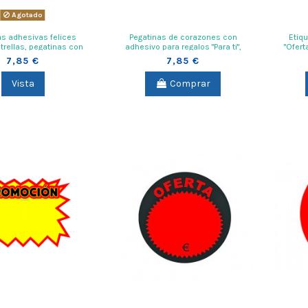
Agotado
as adhesivas felices
Pegatinas de corazones con
Etiq
strellas, pegatinas con
adhesivo para regalos "Para ti",
"Ofert
trellas navidad
adhesivos amor
7,85 €
7,85 €
Vista
Comprar