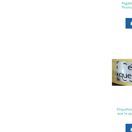
Pegati
"Promo
modelo 
Etiquetas
que te g
rollo