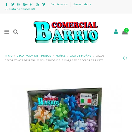
Contáctanos
Llamar ahora
Lista de deseos (
0
)
0
INICIO
DECORACION DE REGALOS
MOÑAS
CAJA DE MOÑAS
LAZOS
DECORATIVOS DE REGALO ADHESIVOS DE 15 MM, LAZO DE COLORES PASTEL