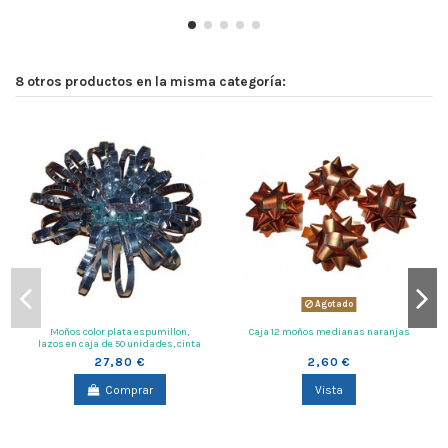
8 otros productos en la misma categoría:
Agotado
Moños color plata espumillon,
Caja 12 moños medianas naranjas
lazos en caja de 50 unidades, cinta
fina
27,80 €
2,60 €
Comprar
Vista