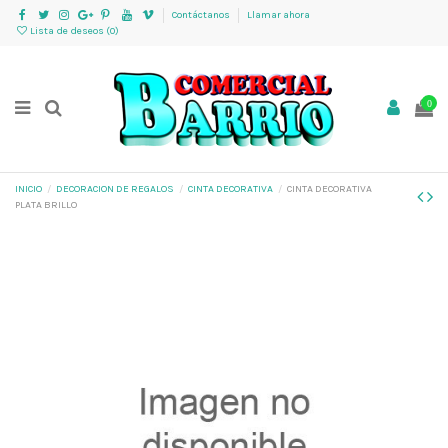
Contáctanos
Llamar ahora
Lista de deseos (
0
)
0
INICIO
DECORACION DE REGALOS
CINTA DECORATIVA
CINTA DECORATIVA
PLATA BRILLO