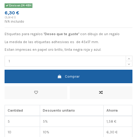
Envio en 24-48H
6,30 €
(5,91 € 1)
IVA incluido
Etiquetas para regalos "
Deseo que te guste
" con dibujo de un regalo
La medida de las etiquetas adhesivas es de 45x17 mm.
Estan impresas en papel oro brillo, tinta negra roja y azul.
Comprar
Cantidad
Descuento unitario
Ahorra
5
5%
1,58 €
10
10%
6,30 €