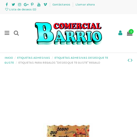
Contáctanos
Llamar ahora
Lista de deseos (
0
)
0
INICIO
ETIQUETAS ADHESIVAS
ETIQUETAS ADHESIVAS DESEO QUE TE
GUSTE
ETIQUETAS PARA REGALOS "DESEO QUE TE GUSTE" REGALO