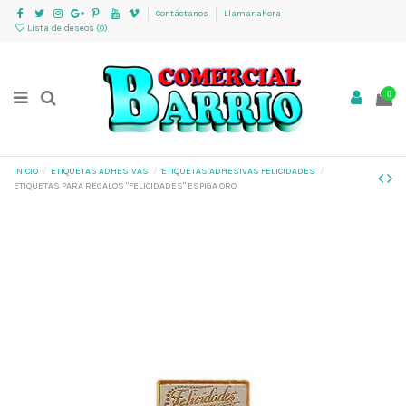
Contáctanos
Llamar ahora
Lista de deseos (
0
)
0
INICIO
ETIQUETAS ADHESIVAS
ETIQUETAS ADHESIVAS FELICIDADES
ETIQUETAS PARA REGALOS "FELICIDADES" ESPIGA ORO