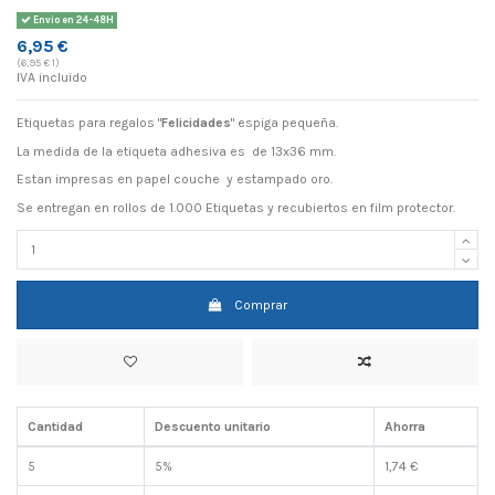
Envio en 24-48H
6,95 €
(6,95 € 1)
IVA incluido
Etiquetas para regalos "
Felicidades
" espiga pequeña.
La medida de la etiqueta adhesiva es de 13x36 mm.
Estan impresas en papel couche y estampado oro.
Se entregan en rollos de 1.000 Etiquetas y recubiertos en film protector.
Comprar
Cantidad
Descuento unitario
Ahorra
5
5%
1,74 €