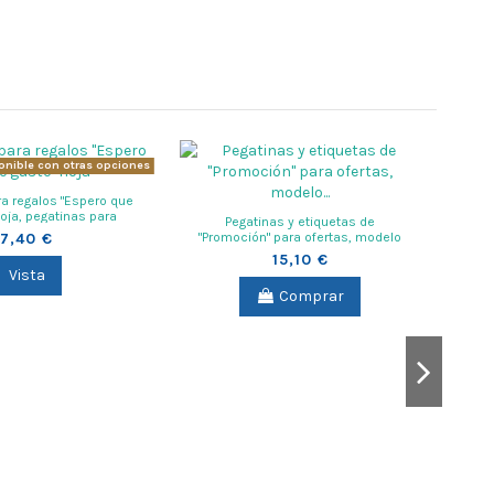
onible con otras opciones
ra regalos "Espero que
hoja, pegatinas para
Pegatinas y etiquetas de
 en rollo 500...
7,40 €
"Promoción" para ofertas, modelo
explosión para poner precios
15,10 €
Vista
Comprar
Eti