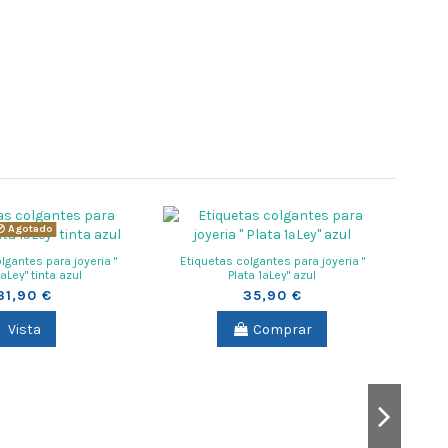
Agotado
lgantes para joyeria "
Etiquetas colgantes para joyeria "
1ªLey" tinta azul
Plata 1ªLey" azul
31,90 €
35,90 €
Vista
Comprar