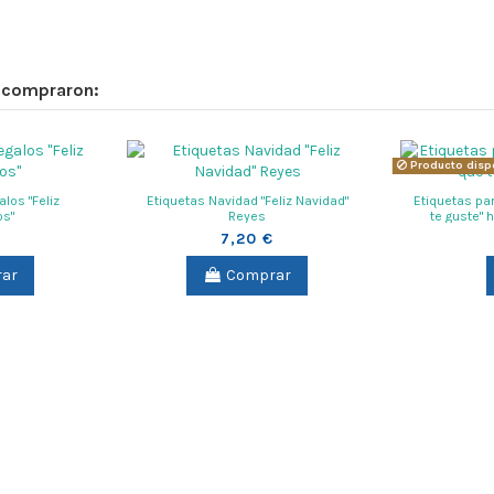
n compraron:
Producto disp
alos "Feliz
Etiquetas Navidad "Feliz Navidad"
Etiquetas pa
s"
Reyes
te guste" 
regalo
€
7,20 €
ar
Comprar