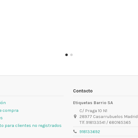
Contacto
sión
Etiquetas Barrio SA
de compra
C/ Praga 10 N1
28977 Casarrubuelos Madrid
es
Tlf. 918133541 / 680165365
o para clientes no registrados
918133692