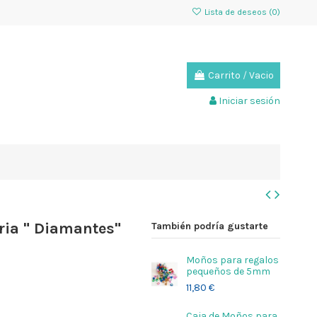
Lista de deseos (
0
)
Carrito
/
Vacio
Iniciar sesión
ria " Diamantes"
También podría gustarte
Moños para regalos
pequeños de 5mm
11,80 €
Caja de Moños para