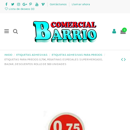
Contáctanos
Llamar ahora
Lista de deseos (
0
)
0
INICIO
ETIQUETAS ADHESIVAS
ETIQUETAS ADHESIVAS PARA PRECIOS
ETIQUETAS PARA PRECIOS 0,75€, PEGATINAS ESPECIALES SUPERMERCADO,
BAZAR, DESCUENTOS ROLLO DE 500 UNIDADES