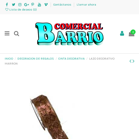
Contáctanos
Llamar ahora
Lista de deseos (
0
)
0
INICIO
DECORACION DE REGALOS
CINTA DECORATIVA
LAZO DECORATIVO
MARRON