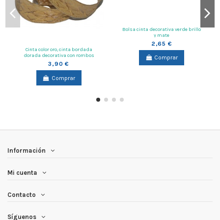
Bolsa cinta decorativa verde brillo
y mate
2,65 €
Cinta color oro, cinta bordada
dorada decorativa con rombos
Comprar
30mmx3metros
3,90 €
Comprar
Información
Mi cuenta
Contacto
Síguenos